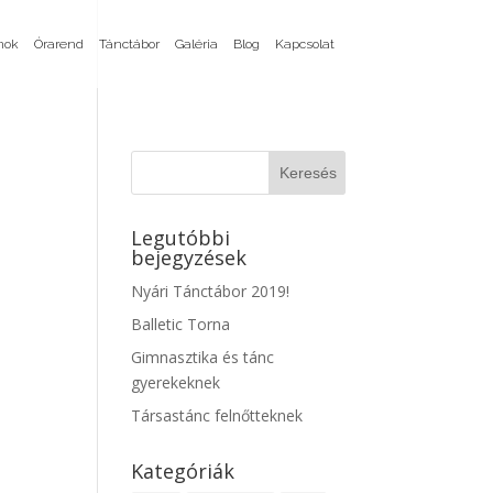
mok
Órarend
Tánctábor
Galéria
Blog
Kapcsolat
Legutóbbi
bejegyzések
Nyári Tánctábor 2019!
Balletic Torna
Gimnasztika és tánc
gyerekeknek
Társastánc felnőtteknek
Kategóriák