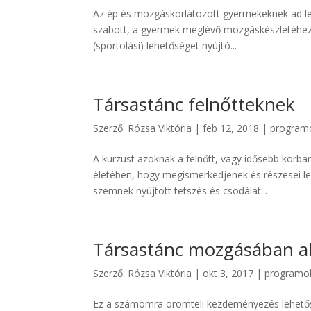
Az ép és mozgáskorlátozott gyermekeknek ad le
szabott, a gyermek meglévő mozgáskészletéhez 
(sportolási) lehetőséget nyújtó...
Társastánc felnőtteknek
Szerző:
Rózsa Viktória
|
feb 12, 2018
|
program
A kurzust azoknak a felnőtt, vagy idősebb korb
életében, hogy megismerkedjenek és részesei le
szemnek nyújtott tetszés és csodálat...
Társastánc mozgásában a
Szerző:
Rózsa Viktória
|
okt 3, 2017
|
programo
Ez a számomra örömteli kezdeményezés lehetősé