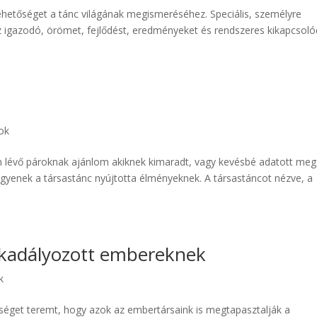
hetőséget a tánc világának megismeréséhez. Speciális, személyre
igazodó, örömet, fejlődést, eredményeket és rendszeres kikapcsoló
ok
an lévő pároknak ajánlom akiknek kimaradt, vagy kevésbé adatott meg
gyenek a társastánc nyújtotta élményeknek. A társastáncot nézve, a
kadályozott embereknek
k
get teremt, hogy azok az embertársaink is megtapasztalják a