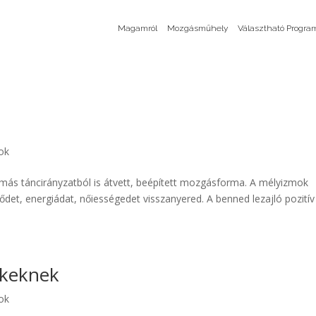
Magamról
Mozgásműhely
Választható Progra
ok
 más táncirányzatból is átvett, beépített mozgásforma. A mélyizmok
ődet, energiádat, nőiességedet visszanyered. A benned lezajló pozitív
ekeknek
ok