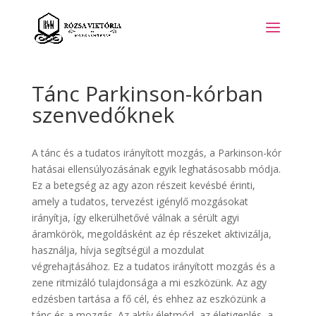
Tánc Parkinson-kórban
szenvedőknek
A tánc és a tudatos irányított mozgás, a Parkinson-kór
hatásai ellensúlyozásának egyik leghatásosabb módja.
Ez a betegség az agy azon részeit kevésbé érinti,
amely a tudatos, tervezést igénylő mozgásokat
irányítja, így elkerülhetővé válnak a sérült agyi
áramkörök, megoldásként az ép részeket aktivizálja,
használja, hívja segítségül a mozdulat
végrehajtásához. Ez a tudatos irányított mozgás és a
zene ritmizáló tulajdonsága a mi eszközünk. Az agy
edzésben tartása a fő cél, és ehhez az eszközünk a
tánc és a mozgás. Az aktív életmód, az életigenlés, a