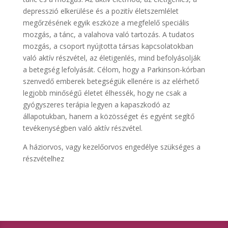
depresszió elkerülése és a pozitív életszemlélet
megőrzésének egyik eszköze a megfelelő speciális
mozgás, a tánc, a valahova való tartozás. A tudatos
mozgás, a csoport nyújtotta társas kapcsolatokban
való aktív részvétel, az életigenlés, mind befolyásolják
a betegség lefolyását. Célom, hogy a Parkinson-kórban
szenvedő emberek betegségük ellenére is az elérhető
legjobb minőségű életet élhessék, hogy ne csak a
gyógyszeres terápia legyen a kapaszkodó az
állapotukban, hanem a közösséget és egyént segítő
tevékenységben való aktív részvétel.
A háziorvos, vagy kezelőorvos engedélye szükséges a
részvételhez