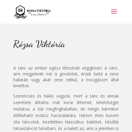
Rózsa Viktória
A tánc az ember egész létezését végigkíséri. A tánc,
ami megjeleníti mit is gondolok, érzek belül a zene
hallatán vagy akár zene nélkül, a mozgásom által
kivetítve.
Szerencsés és hálás vagyok, mert a tánc és annak
szeretete átitatta már korai létemet, lehetőséget
mutatva, a bár megfoghatatlan, de mégis bármikor
előhívható eszköz használatára. Három éves korom
óta táncolok. Kezdetben klasszikus balettet, később
társastáncot tanultam, és a balett az, ami a jelenben is