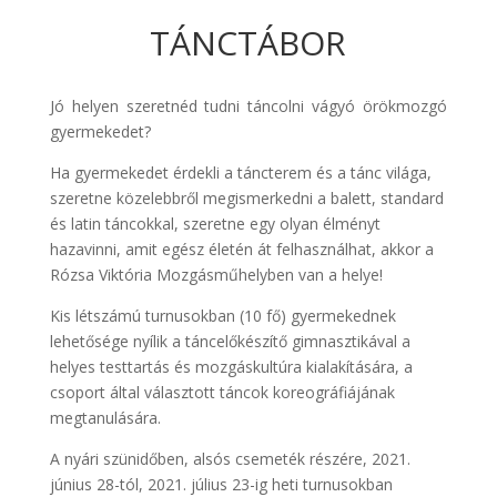
TÁNCTÁBOR
Jó helyen szeretnéd tudni táncolni vágyó örökmozgó
gyermekedet?
Ha gyermekedet érdekli a táncterem és a tánc világa,
szeretne közelebbről megismerkedni a balett, standard
és latin táncokkal, szeretne egy olyan élményt
hazavinni, amit egész életén át felhasználhat, akkor a
Rózsa Viktória Mozgásműhelyben van a helye!
Kis létszámú turnusokban (10 fő) gyermekednek
lehetősége nyílik a táncelőkészítő gimnasztikával a
helyes testtartás és mozgáskultúra kialakítására, a
csoport által választott táncok koreográfiájának
megtanulására.
A nyári szünidőben, alsós csemeték részére, 2021.
június 28-tól, 2021. július 23-ig heti turnusokban