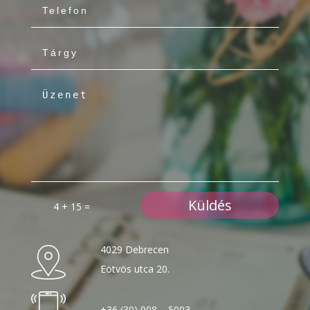
Küldés
4 + 15
=
4029 Debrecen
Eötvös utca 20.
+36 (30) 908 – 5003