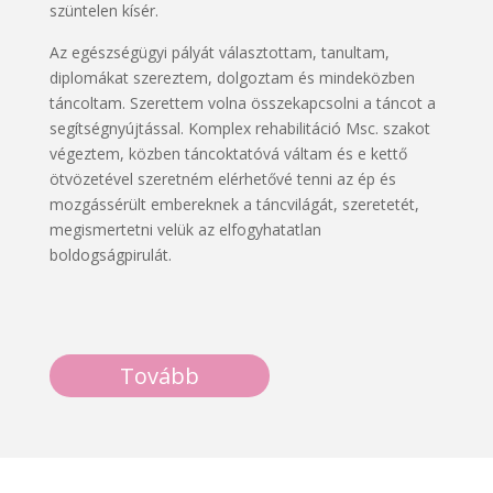
szüntelen kísér.
Az egészségügyi pályát választottam, tanultam,
diplomákat szereztem, dolgoztam és mindeközben
táncoltam. Szerettem volna összekapcsolni a táncot a
segítségnyújtással. Komplex rehabilitáció Msc. szakot
végeztem, közben táncoktatóvá váltam és e kettő
ötvözetével szeretném elérhetővé tenni az ép és
mozgássérült embereknek a táncvilágát, szeretetét,
megismertetni velük az elfogyhatatlan
boldogságpirulát.
Tovább