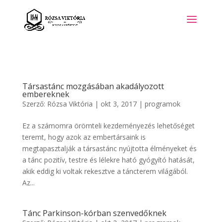
Társastánc mozgásában akadályozott
embereknek
Szerző:
Rózsa Viktória
|
okt 3, 2017
|
programok
Ez a számomra örömteli kezdeményezés lehetőséget
teremt, hogy azok az embertársaink is
megtapasztalják a társastánc nyújtotta élményeket és
a tánc pozitív, testre és lélekre ható gyógyító hatását,
akik eddig ki voltak rekesztve a táncterem világából.
Az...
Tánc Parkinson-kórban szenvedőknek