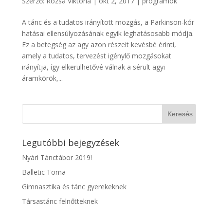
Szerző:
Rózsa Viktória
|
okt 2, 2017
|
programok
A tánc és a tudatos irányított mozgás, a Parkinson-kór
hatásai ellensúlyozásának egyik leghatásosabb módja.
Ez a betegség az agy azon részeit kevésbé érinti,
amely a tudatos, tervezést igénylő mozgásokat
irányítja, így elkerülhetővé válnak a sérült agyi
áramkörök,...
Legutóbbi bejegyzések
Nyári Tánctábor 2019!
Balletic Torna
Gimnasztika és tánc gyerekeknek
Társastánc felnőtteknek